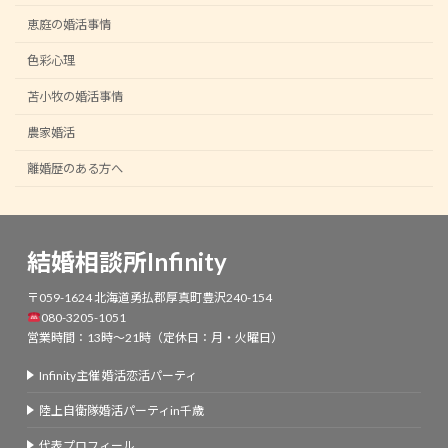
恵庭の婚活事情
色彩心理
苫小牧の婚活事情
農家婚活
離婚歴のある方へ
結婚相談所Infinity
〒059-1624 北海道勇払郡厚真町豊沢240-154
080-3205-1051
営業時間：13時～21時（定休日：月・火曜日）
Infinity主催 婚活恋活パーティ
陸上自衛隊婚活パーティin千歳
代表プロフィール