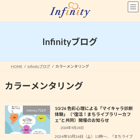
コ
ナ
ン
ビ
テ
ゲ
ン
ー
ツ
シ
へ
ョ
Infinityブログ
ス
ン
キ
に
ッ
移
プ
動
HOME
Infinityブログ
カラーメンタリング
カラーメンタリング
10/26 色彩心理による「マイキャラ診断
Infinityブログ
体験」（”復活！まちライブラリーカフ
ェ”と共同）開催のお知らせ
2024年9月24日
2024年10月26日（土）11時～、「まちライブ